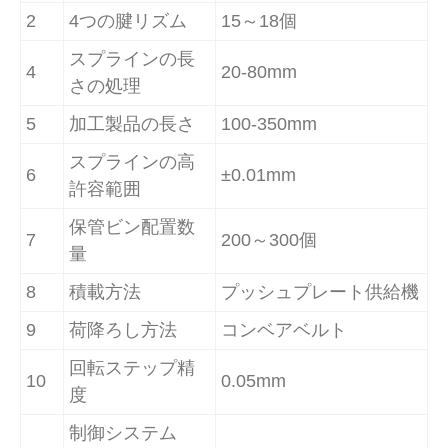
2
4つの腱リズム
15～18個
スプラインの長
4
20-80mm
さの処理
5
加工製品の長さ
100-350mm
スプラインの高
6
±0.01mm
許容範囲
保管ビン配置数
7
200～300個
量
8
積載方法
プッシュプレート供給機
9
荷降ろし方法
コンベアベルト
回転ステップ精
10
0.05mm
度
制御システム