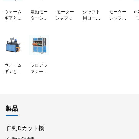
ウォーム
電動モー
モーター
シャフト
モーター
tb
ギアとウ
ターシャ
シャフト4
用ローレ
シャフト
ォームホ
フトスプ
または8ス
ット加工
用ローレ
イールの
ライン自
プライン
自動機
ット加工
スプライ
動機
自動パン
自動機
ン自動パ
チングマ
ンチング
シン
マシン
ウォーム
フロアフ
ギアとウ
ァンモー
ォームホ
ターシャ
イール用
フト電動
の自動ロ
モーター
ーレット
シャフト
加工機
製造スプ
製品
ラインマ
シン
自動Dカット機