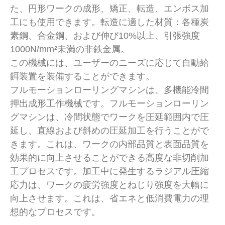
た、円形ワークの成形、矯正、転造、エンボス加
工にも使用できます。転造に適した材質：各種炭
素鋼、合金鋼、および伸び10%以上、引張強度
1000N/mm²未満の非鉄金属。
この機械には、ユーザーのニーズに応じて自動給
餌装置を装備することができます。
フルモーションローリングマシンは、多機能冷間
押出成形工作機械です。フルモーションローリン
グマシンは、冷間状態でワークを圧延範囲内で圧
延し、直線および斜めの圧延加工を行うことがで
きます。これは、ワークの内部品質と表面品質を
効果的に向上させることができる高度な非切削加
工プロセスです。加工中に発生するラジアル圧縮
応力は、ワークの疲労強度とねじり強度を大幅に
向上させます。これは、省エネと低消費電力の理
想的なプロセスです。