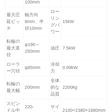
100mm
ロー
最大圧
軸方向
リン
延ピッ
8mm、半
15kW
グパ
チ
径10mm
ワー
転輪の
φ190～
最大直
油圧
7.5kW
250mm
径
ローラ
冷却
φ85mm
0.09kW
ー穴径
力
全体
転輪の
200mm
的な
2200kg
最大幅
品質
スピン
220-
サイ
ドル中
2100×2380×1880mm