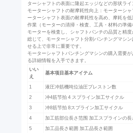
ターシャフトの表面に隆起エッジなどの形状ライ
モーターシャフトの耐摩耗性向上：モーターシャ
ーターシャフト表面の耐摩耗性を高め、摩耗を低
作業（モーターの清掃・検査、工具・材料の準備
モーターを検査し、シャフトパンチの品質と精度
総じて、モーターシャフト分割パンチングマシン
せる上で非常に重要です。
モーターシャフトパンチングマシンの購入需要が
る詳細情報を入手できます。
いい
基本项目基本アイテム
え
1
液圧冲筋機吨位油圧プレストン数
2
冲4筋节拍 4 スプライン加工サイクル
3
冲8筋节拍 8スプライン加工サイクル
4
加工筋部位長さ范围 加工スプラインの長
5
加工品長さ範囲 加工品長さ範囲