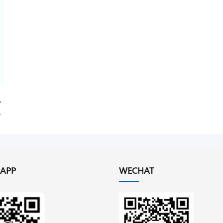
ャ
ト
APP
WECHAT