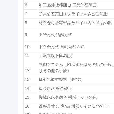
6
加工品外径範囲 加工品外径範囲
7
筋高公差范围スプライン高さ公差範囲
8
材料仓可放零部品数サイロ内の製品の数
9
上給方式 給餌方式
10
下料金方式 自動返却方式
11
回転精度 回転精度
制御システム（PLCまたはその他の手段
12
はその他の手段）
13
机架铝型材规格（长*宽）
14
钣金厚さ 板金硬度
15
機械床床身颜色 機械ベッドの色
16
设备尺寸长*宽*高 機器サイズ L * W * H