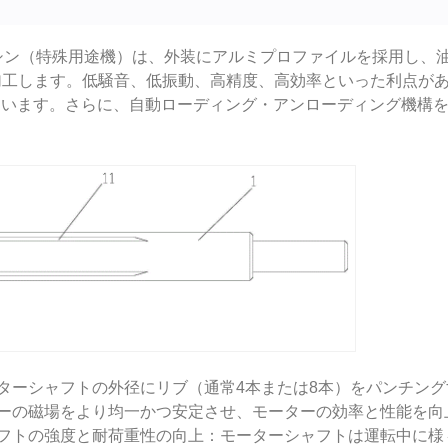
ングマシン（特殊用途機）は、外装にアルミプロファイルを採用し
を加工します。低騒音、低振動、高精度、高効率といった利点があ
れています。さらに、自動ローディング・アンローディング機構
ターシャフトの外径にリブ（通常4本または8本）をパンチン
ーの磁場をより均一かつ安定させ、モーターの効率と性能を向
フトの強度と耐荷重性の向上：モーターシャフトは運転中に様