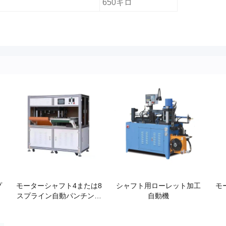
650キロ
プ
モーターシャフト4または8
シャフト用ローレット加工
モ
スプライン自動パンチング
自動機
マシン