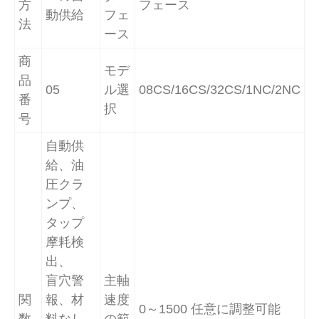
方
フェース
動供給
フェ
法
ース
商
モデ
品
05
ル選
08CS/16CS/32CS/1NC/2NC
番
択
号
自動供
給、油
圧クラ
ンプ、
タップ
摩耗検
出、
盲穴警
主軸
関
報、材
速度
0～1500 任意に調整可能
数
料なし
の範