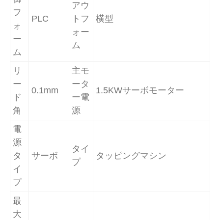
アウ
フ
PLC
トフ
横型
ォ
ォー
ー
ム
ム
リ
主モ
ー
ータ
0.1mm
1.5KWサーボモーター
ド
ー電
角
源
電
源
タイ
タ
サーボ
タッピングマシン
プ
イ
プ
最
大