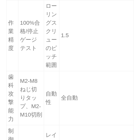
ロー
リン
作
100%合
グス
業
格/停止
クリ
1.5
精
ゲージ
ュー
度
テスト
のピ
ッチ
範囲
歯
M2-M8
科
ねじ切
攻
自動
りタッ
全自動
撃
性
プ、M2-
能
M10切削
力
制
レイ
御