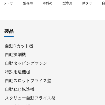
ッドサー
型専用両
ボ斜め自
型専用両
動タッピ
ボ自動タ
頭自動タ
動タッピ
頭自動タ
ングマシ
ッピング
ッピング
ングマシ
ッピング
ン
マシン
マシン
ン
マシン
製品
自動Dカット機
自動掘削機
自動タッピングマシン
特殊用途機械
自動スロットフライス盤
自動ねじ転造機
スクリュー自動フライス盤