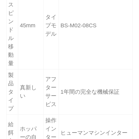
ス
ピ
タイ
ン
45mm
プモ
BS-M02-08CS
ド
デル
ル
移
動
量
製
アフ
品
真新し
ター
タ
1年間の完全な機械保証
い
サー
イ
ビス
プ
操作
給
ホッパ
イン
餌
ヒューマンマシンインター
ーの自
ター